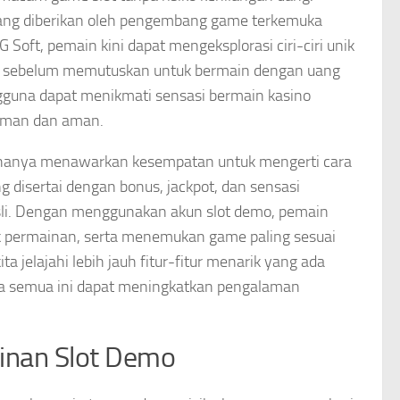
yang diberikan oleh pengembang game terkemuka
Soft, pemain kini dapat mengeksplorasi ciri-ciri unik
 sebelum memutuskan untuk bermain dengan uang
engguna dapat menikmati sensasi bermain kasino
yaman dan aman.
ak hanya menawarkan kesempatan untuk mengerti cara
ng disertai dengan bonus, jackpot, dan sensasi
sli. Dengan menggunakan akun slot demo, pemain
ik permainan, serta menemukan game paling sesuai
a jelajahi lebih jauh fitur-fitur menarik yang ada
a semua ini dapat meningkatkan pengalaman
inan Slot Demo