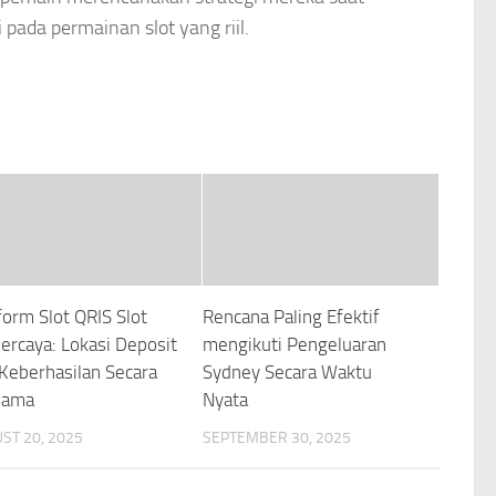
pada permainan slot yang riil.
form Slot QRIS Slot
Rencana Paling Efektif
ercaya: Lokasi Deposit
mengikuti Pengeluaran
Keberhasilan Secara
Sydney Secara Waktu
sama
Nyata
ST 20, 2025
SEPTEMBER 30, 2025