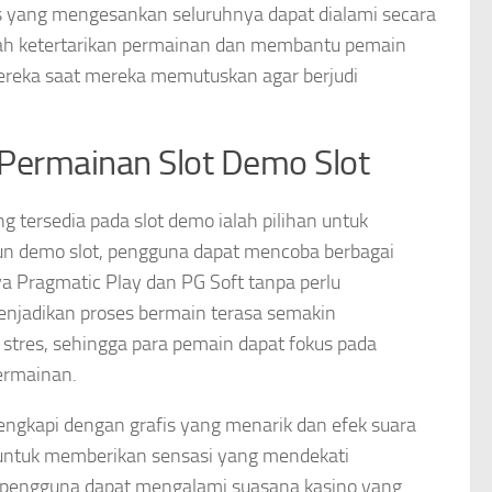
fis yang mengesankan seluruhnya dapat dialami secara
ah ketertarikan permainan dan membantu pemain
reka saat mereka memutuskan agar berjudi
a Permainan Slot Demo Slot
g tersedia pada slot demo ialah pilihan untuk
kun demo slot, pengguna dapat mencoba berbagai
a Pragmatic Play dan PG Soft tanpa perlu
enjadikan proses bermain terasa semakin
stres, sehingga para pemain dapat fokus pada
permainan.
ilengkapi dengan grafis yang menarik dan efek suara
t untuk memberikan sensasi yang mendekati
 pengguna dapat mengalami suasana kasino yang