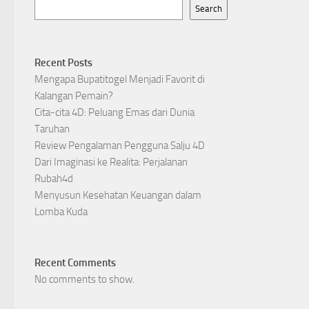
Search
Recent Posts
Mengapa Bupatitogel Menjadi Favorit di
Kalangan Pemain?
Cita-cita 4D: Peluang Emas dari Dunia
Taruhan
Review Pengalaman Pengguna Salju 4D
Dari Imaginasi ke Realita: Perjalanan
Rubah4d
Menyusun Kesehatan Keuangan dalam
Lomba Kuda
Recent Comments
No comments to show.