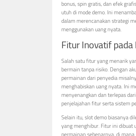
bonus, spin gratis, dan efek gra
utuh di mode demo. Ini menamb
dalam merencanakan strategi me
menggunakan uang nyata.
Fitur Inovatif pad
Salah satu fitur yang menarik yan
bermain tanpa risiko. Dengan a
permainan dari penyedia misalny
menghabiskan uang nyata. Ini m
menyenangkan dan terlepas dari 
penjelajahan fitur serta sistem 
Selain itu, slot demo biasanya d
yang menghibur. Fitur ini dibua
permainan sebenarnya, di mana