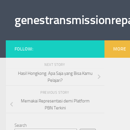
Skip to content
genestransmissionrep
FOLLOW:
MORE
NEXT STORY
Hasil Hongkong: Apa Saja yang Bisa Kamu
Pelajari?
PREVIOUS STORY
Memakai Representasi demi Platform
PBN Terkini
Search