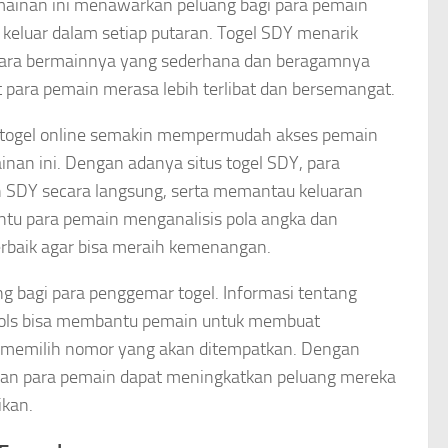
rmainan ini menawarkan peluang bagi para pemain
keluar dalam setiap putaran. Togel SDY menarik
 cara bermainnya yang sederhana dan beragamnya
t para pemain merasa lebih terlibat dan bersemangat.
 togel online semakin mempermudah akses pemain
inan ini. Dengan adanya situs togel SDY, para
n SDY secara langsung, serta memantau keluaran
tu para pemain menganalisis pola angka dan
rbaik agar bisa meraih kemenangan.
ng bagi para penggemar togel. Informasi tentang
pools bisa membantu pemain untuk membuat
m memilih nomor yang akan ditempatkan. Dengan
kan para pemain dapat meningkatkan peluang mereka
ikan.