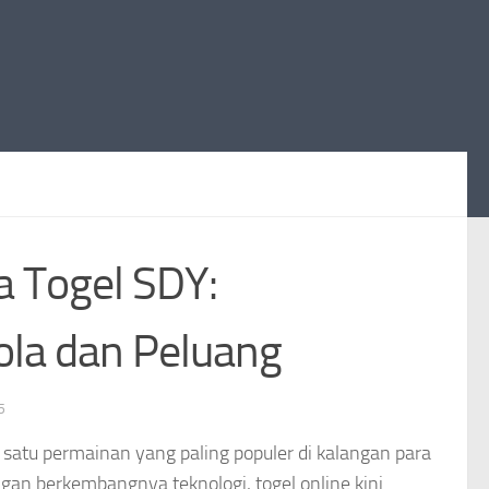
 Togel SDY:
la dan Peluang
5
 satu permainan yang paling populer di kalangan para
gan berkembangnya teknologi, togel online kini