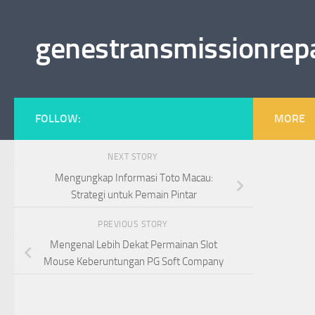
Skip to content
genestransmissionrep
FOLLOW:
MORE
NEXT STORY
Mengungkap Informasi Toto Macau:
Strategi untuk Pemain Pintar
PREVIOUS STORY
Mengenal Lebih Dekat Permainan Slot
Mouse Keberuntungan PG Soft Company