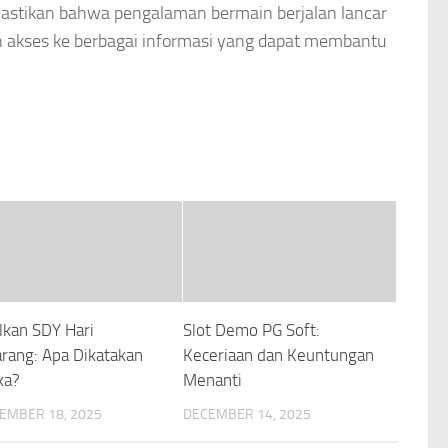
mastikan bahwa pengalaman bermain berjalan lancar
 akses ke berbagai informasi yang dapat membantu
lkan SDY Hari
Slot Demo PG Soft:
rang: Apa Dikatakan
Keceriaan dan Keuntungan
ka?
Menanti
EMBER 18, 2025
DECEMBER 14, 2025