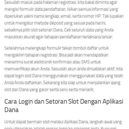
Sesudah masuk pada halaman registrasi, kita bakal diminta agar
mengisi formulir data pendaftaran. Isikan semua informasi yang
diperlukan yakni nama lengkap, email, serta nomor HP. Tak lupakan
untuk mengatur metode deposit yang sesuai pada hal ini,
sebaiknya pilih slot setoran Dana. Cek seluruh data yang Anda
masukkan akurat agar tahapan pendaftaran terlaksana lancar.
Setelahnya melengkapi formulir tekan tombol daftar untuk
mengakhiri tahapan registrasi. Bisa jadi akan mendapatkan
menerima surat elektronik konfirmasi atau SMS untuk
memverifikasi akun Anda. Sesudah akun anda dinyatakan aktif, kita
dapat login slot Dana menggunakan menggunakan data yang telah
Anda Anda daftarkan. Sekarang kita siap untuk menjalankan ajang
slot dari Dana yang gacor serta seru serta menarik.
Cara Login dan Setoran Slot Dengan Aplikasi
Dana
Untuk dapat bermain slot melalui Aplikasi Dana, langkah awal yang
perlu dikerjakan adalah proses login ke rekening anda. Kunjungi