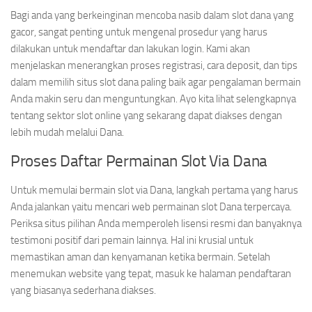
Bagi anda yang berkeinginan mencoba nasib dalam slot dana yang
gacor, sangat penting untuk mengenal prosedur yang harus
dilakukan untuk mendaftar dan lakukan login. Kami akan
menjelaskan menerangkan proses registrasi, cara deposit, dan tips
dalam memilih situs slot dana paling baik agar pengalaman bermain
Anda makin seru dan menguntungkan. Ayo kita lihat selengkapnya
tentang sektor slot online yang sekarang dapat diakses dengan
lebih mudah melalui Dana.
Proses Daftar Permainan Slot Via Dana
Untuk memulai bermain slot via Dana, langkah pertama yang harus
Anda jalankan yaitu mencari web permainan slot Dana terpercaya.
Periksa situs pilihan Anda memperoleh lisensi resmi dan banyaknya
testimoni positif dari pemain lainnya. Hal ini krusial untuk
memastikan aman dan kenyamanan ketika bermain. Setelah
menemukan website yang tepat, masuk ke halaman pendaftaran
yang biasanya sederhana diakses.