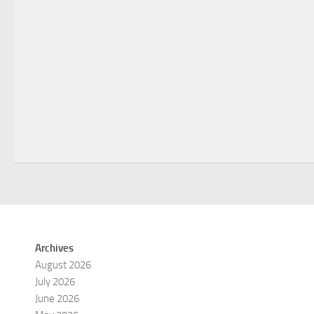
Archives
August 2026
July 2026
June 2026