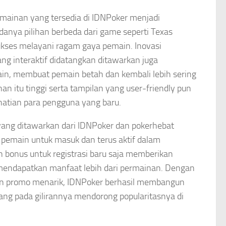
mainan yang tersedia di IDNPoker menjadi
danya pilihan berbeda dari game seperti Texas
kses melayani ragam gaya pemain. Inovasi
ng interaktif didatangkan ditawarkan juga
n, membuat pemain betah dan kembali lebih sering
an itu tinggi serta tampilan yang user-friendly pun
hatian para pengguna yang baru.
yang ditawarkan dari IDNPoker dan pokerhebat
 pemain untuk masuk dan terus aktif dalam
n bonus untuk registrasi baru saja memberikan
mendapatkan manfaat lebih dari permainan. Dengan
dan promo menarik, IDNPoker berhasil membangun
yang pada gilirannya mendorong popularitasnya di