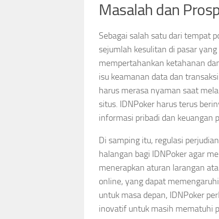
Masalah dan Pros
Sebagai salah satu dari tempat 
sejumlah kesulitan di pasar yang
mempertahankan ketahanan dan tr
isu keamanan data dan transaks
harus merasa nyaman saat melak
situs. IDNPoker harus terus ber
informasi pribadi dan keuangan 
Di samping itu, regulasi perjudia
halangan bagi IDNPoker agar me
menerapkan aturan larangan atau
online, yang dapat memengaruhi
untuk masa depan, IDNPoker perl
inovatif untuk masih mematuhi p