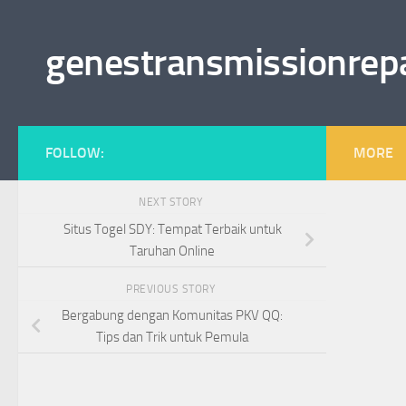
Skip to content
genestransmissionrep
FOLLOW:
MORE
NEXT STORY
Situs Togel SDY: Tempat Terbaik untuk
Taruhan Online
PREVIOUS STORY
Bergabung dengan Komunitas PKV QQ:
Tips dan Trik untuk Pemula