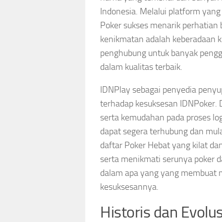
Indonesia. Melalui platform yan
Poker sukses menarik perhatian 
kenikmatan adalah keberadaan k
penghubung untuk banyak pengg
dalam kualitas terbaik.
IDNPlay sebagai penyedia penyu
terhadap kesuksesan IDNPoker. D
serta kemudahan pada proses log
dapat segera terhubung dan mula
daftar Poker Hebat yang kilat 
serta menikmati serunya poker dar
dalam apa yang yang membuat me
kesuksesannya.
Historis dan Evolu