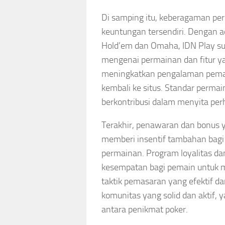
Di samping itu, keberagaman per
keuntungan tersendiri. Dengan a
Hold’em dan Omaha, IDN Play su
mengenai permainan dan fitur ya
meningkatkan pengalaman pemai
kembali ke situs. Standar permain
berkontribusi dalam menyita per
Terakhir, penawaran dan bonus 
memberi insentif tambahan bagi
permainan. Program loyalitas da
kesempatan bagi pemain untuk 
taktik pemasaran yang efektif 
komunitas yang solid dan aktif, 
antara penikmat poker.