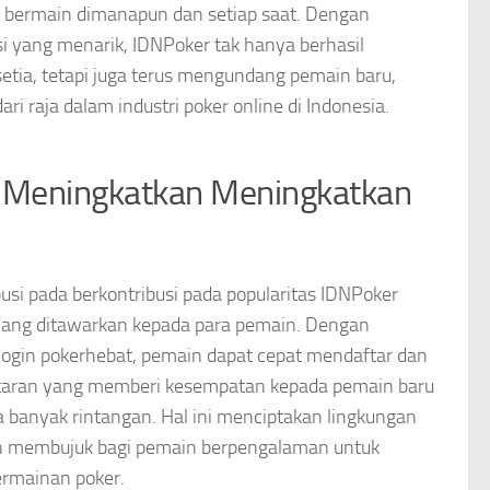
bermain dimanapun dan setiap saat. Dengan
i yang menarik, IDNPoker tak hanya berhasil
tia, tetapi juga terus mengundang pemain baru,
i raja dalam industri poker online di Indonesia.
 Meningkatkan Meningkatkan
busi pada berkontribusi pada popularitas IDNPoker
yang ditawarkan kepada para pemain. Dengan
 login pokerhebat, pemain dapat cepat mendaftar dan
ftaran yang memberi kesempatan kepada pemain baru
 banyak rintangan. Hal ini menciptakan lingkungan
an membujuk bagi pemain berpengalaman untuk
rmainan poker.