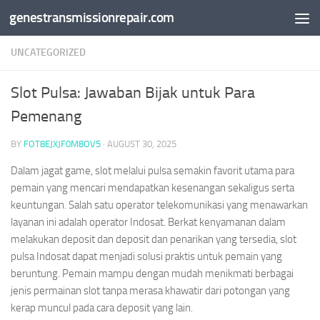
genestransmissionrepair.com
Skip to content
UNCATEGORIZED
Slot Pulsa: Jawaban Bijak untuk Para
Pemenang
BY
FOT8EJXJF0M8OV5
·
AUGUST 30, 2025
Dalam jagat game, slot melalui pulsa semakin favorit utama para
pemain yang mencari mendapatkan kesenangan sekaligus serta
keuntungan. Salah satu operator telekomunikasi yang menawarkan
layanan ini adalah operator Indosat. Berkat kenyamanan dalam
melakukan deposit dan deposit dan penarikan yang tersedia, slot
pulsa Indosat dapat menjadi solusi praktis untuk pemain yang
beruntung. Pemain mampu dengan mudah menikmati berbagai
jenis permainan slot tanpa merasa khawatir dari potongan yang
kerap muncul pada cara deposit yang lain.