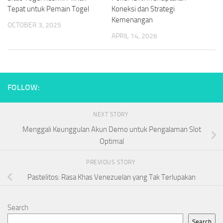
Tepat untuk Pemain Togel
Koneksi dan Strategi
Kemenangan
OCTOBER 3, 2025
APRIL 14, 2026
FOLLOW:
NEXT STORY
Menggali Keunggulan Akun Demo untuk Pengalaman Slot
Optimal
PREVIOUS STORY
Pastelitos: Rasa Khas Venezuelan yang Tak Terlupakan
Search
Search