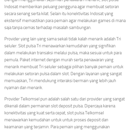
Indosat memberikan peluang pengguna agar membuat setoran
secara senang serta kilat. Selain itu konektivitas Indosat yang
ekstensif memastikan para pemain agar melakukan games di mana
saja tanpa cemas terhadap masalah sambungan.
Provider yang lain yang sama sekali tidak kalah menarik adalah Tri
seluler. Slot pulsa Tri menawarkan kemudahan yang signifikan
dalam melakukan transaksi melalui pulsa, maka sesuai untuk para
pemula. Paket internet dengan murah serta penawaran yang
menarik membuat Tri seluler sebagai pilihan banyak pemain untuk
melakukan setoran pulsa dalam slot. Dengan layanan yang sangat
memuaskan, Tri mendukung interaksi bermain yang lebih jauh
nyaman dan menarik.
Provider Telkomsel pun adalah salah satu dari provider yang sangat
dikenali dalam permainan slot deposit pulsa. Dipercaya karena
konektivitas yang kuat serta cepat, slot pulsa Telkomsel
menawarkan kemudahan untuk untuk proses deposit dan
keamanan yang terjamin. Para pemain yang menggunakan