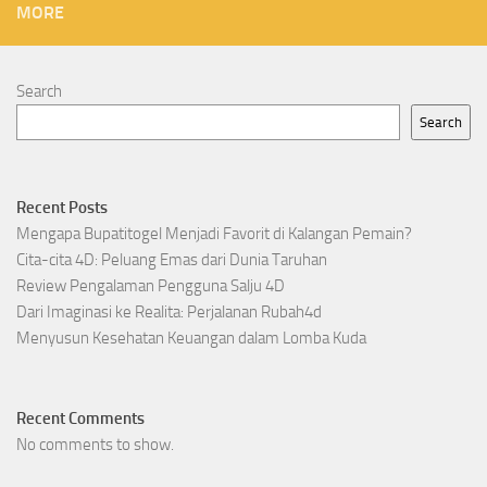
MORE
Search
Search
Recent Posts
Mengapa Bupatitogel Menjadi Favorit di Kalangan Pemain?
Cita-cita 4D: Peluang Emas dari Dunia Taruhan
Review Pengalaman Pengguna Salju 4D
Dari Imaginasi ke Realita: Perjalanan Rubah4d
Menyusun Kesehatan Keuangan dalam Lomba Kuda
Recent Comments
No comments to show.