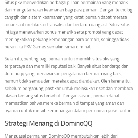
Situs pkv menyediakan berbagai pilihan permainan yang menarik
dan mengutamakan keamanan bagi para pemain. Dengan teknologi
canggih dan sistem keamanan yang ketat, pemain dapat merasa
aman saat melakukan transaksi dan bertaruh uang asli. Situs-situs
ini juga menawarkan bonus menarik serta promosi yang dapat
meningkatkan peluang kemenangan para pemain, sehingga tidak
heran jika PKV Games semakin ramai diminati.
Selain itu, penting bagi pemain untuk memilih situs pkv yang
terpercaya dan memiliki reputasi baik. Banyak situs bandarqq dan
dominoqq yang menawarkan pengalaman bermain yang baik,
namun tidak semua dari mereka dapat diandalkan. Oleh karena itu,
sebelum bergabung, pastikan untuk melakukan riset dan membaca
ulasan tentang situs tersebut. Dengan cara ini, pemain dapat
memastikan bahwa mereka bermain di tempat yang aman dan
nyaman untuk meraih kemenangan dalam permainan poker online.
Strategi Menang di DominoQQ
Menguasai permainan DominoQQ membutuhkan lebih dari