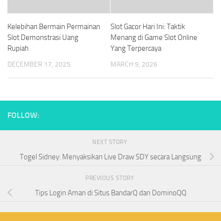
Kelebihan Bermain Permainan
Slot Gacor Hari Ini: Taktik
Slot Demonstrasi Uang
Menang di Game Slot Online
Rupiah
Yang Terpercaya
DECEMBER 17, 2025
MARCH 9, 2026
FOLLOW:
NEXT STORY
Togel Sidney: Menyaksikan Live Draw SDY secara Langsung
PREVIOUS STORY
Tips Login Aman di Situs BandarQ dan DominoQQ