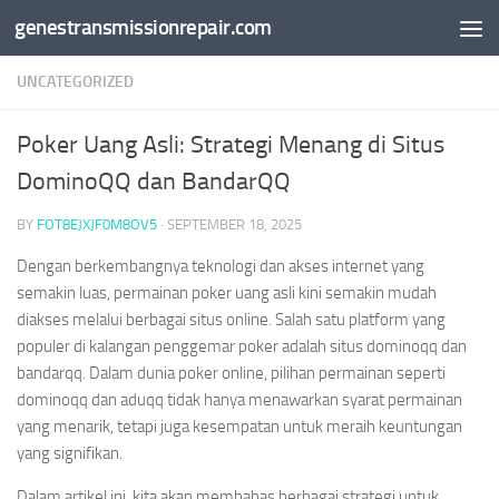
genestransmissionrepair.com
Skip to content
UNCATEGORIZED
Poker Uang Asli: Strategi Menang di Situs
DominoQQ dan BandarQQ
BY
FOT8EJXJF0M8OV5
·
SEPTEMBER 18, 2025
Dengan berkembangnya teknologi dan akses internet yang
semakin luas, permainan poker uang asli kini semakin mudah
diakses melalui berbagai situs online. Salah satu platform yang
populer di kalangan penggemar poker adalah situs dominoqq dan
bandarqq. Dalam dunia poker online, pilihan permainan seperti
dominoqq dan aduqq tidak hanya menawarkan syarat permainan
yang menarik, tetapi juga kesempatan untuk meraih keuntungan
yang signifikan.
Dalam artikel ini, kita akan membahas berbagai strategi untuk