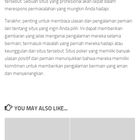
tersebut. Sebuah situs yang profesional akan cepat dalam
merespons permasalahan yang mungkin Anda hadapi.
Terakhir, penting untuk membaca ulasan dan pengalaman pemain
lain tentang situs yang ingin Anda pilih. Ini dapat memberikan
gambaran yang jelas mengenai pengalaman mereka selama
bermain, termasuk masalah yang pernah mereka hadapi atau
keunggulan dari situs tersebut. Situs poker yang memiliki banyak
ulasan positif dari pemain menunjukkan bahwa mereka memiliki
komitmen untuk memberikan pengalaman bermain yang aman
dan menyenangkan.
YOU MAY ALSO LIKE...