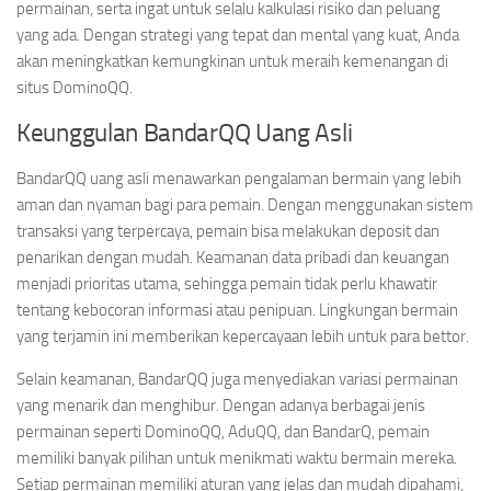
permainan, serta ingat untuk selalu kalkulasi risiko dan peluang
yang ada. Dengan strategi yang tepat dan mental yang kuat, Anda
akan meningkatkan kemungkinan untuk meraih kemenangan di
situs DominoQQ.
Keunggulan BandarQQ Uang Asli
BandarQQ uang asli menawarkan pengalaman bermain yang lebih
aman dan nyaman bagi para pemain. Dengan menggunakan sistem
transaksi yang terpercaya, pemain bisa melakukan deposit dan
penarikan dengan mudah. Keamanan data pribadi dan keuangan
menjadi prioritas utama, sehingga pemain tidak perlu khawatir
tentang kebocoran informasi atau penipuan. Lingkungan bermain
yang terjamin ini memberikan kepercayaan lebih untuk para bettor.
Selain keamanan, BandarQQ juga menyediakan variasi permainan
yang menarik dan menghibur. Dengan adanya berbagai jenis
permainan seperti DominoQQ, AduQQ, dan BandarQ, pemain
memiliki banyak pilihan untuk menikmati waktu bermain mereka.
Setiap permainan memiliki aturan yang jelas dan mudah dipahami,