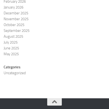
February 2026
January 2026
December 2025
November 2025
October 2025
September 2025
August 2025
July 2025
June 2025
May 2025
Categories
Uncategorized