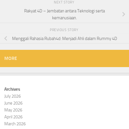
NEXT STORY
Rakyat 4D – Jembatan antara Teknologi serta
kemanusiaan.
PREVIOUS STORY
Menggali Rahasia Rubah4d: Menjadi Ahli dalam Rummy 4D
MORE
Archives
July 2026
June 2026
May 2026
April 2026
March 2026