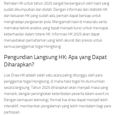
Ramalan HK untuk tahun 2025 sangat berpengaruh oleh hasil yang
sudah dikumpulkan dan diolah. Dengan informasi dari statistik HK
dan keluaran HK yang sudah ada, pemain dapat bersiap untuk
menghadapi pergeseran pola. Mengamati hasil di masa lalu serta
memakai teknik analisis yang tepat menjadi kunci untuk mencapai
keberhasilan dalam lotere HK. Informasi HK 2025 akan dapat
menyediakan pemahaman yang lebih akurat dan presisi untuk
semua penggemar togel Hongkong.
Pengundian Langsung HK: Apa yang Dapat
Diharapkan?
Live Draw HK adalah salah satu acara paling ditunggu oleh para
penggemar togel Hongkong, di mana hasil togel hk diumumkan
secara langsung. Tahun 2025 diharapkan akan menjadi masa yang
menarik, dengan peningkatan keterlibatan peserta dalam event ini.
Dengan kemajuan teknologi, format live draw dapat menjadi lebih
interaktif, memberikan pengalaman yang lebih mendalam bagi para
partisipan.