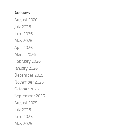
Archives
August 2026
July 2026
June 2026
May 2026
April 2026
March 2026
February 2026
January 2026
December 2025
November 2025
October 2025
September 2025
August 2025
July 2025
June 2025
May 2025