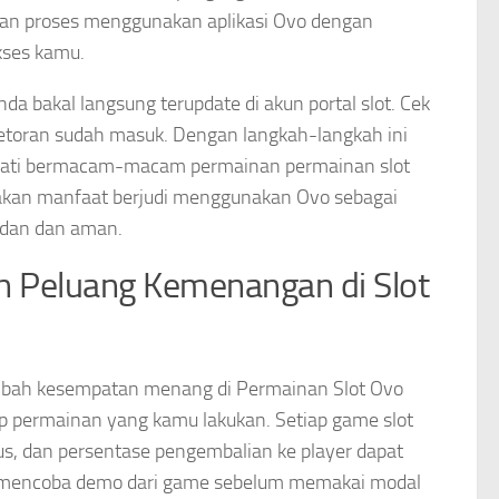
kan proses menggunakan aplikasi Ovo dengan
kses kamu.
nda bakal langsung terupdate di akun portal slot. Cek
toran sudah masuk. Dengan langkah-langkah ini
mati bermacam-macam permainan permainan slot
akan manfaat berjudi menggunakan Ovo sebagai
dan dan aman.
 Peluang Kemenangan di Slot
ambah kesempatan menang di Permainan Slot Ovo
p permainan yang kamu lakukan. Setiap game slot
nus, dan persentase pengembalian ke player dapat
 mencoba demo dari game sebelum memakai modal