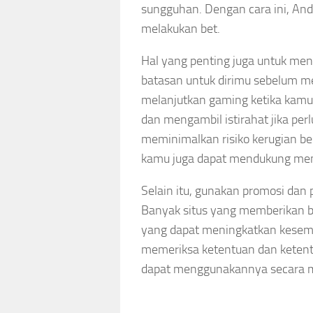
sungguhan. Dengan cara ini, And
melakukan bet.
Hal yang penting juga untuk men
batasan untuk dirimu sebelum me
melanjutkan gaming ketika kam
dan mengambil istirahat jika pe
meminimalkan risiko kerugian bes
kamu juga dapat mendukung me
Selain itu, gunakan promosi dan
Banyak situs yang memberikan bo
yang dapat meningkatkan kesem
memeriksa ketentuan dan ketent
dapat menggunakannya secara m