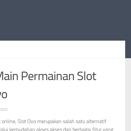
Main Permainan Slot
vo
2025
online, Slot Ovo merupakan salah satu alternatif
lui kemudahan akses akses dan berbagai fitur yang