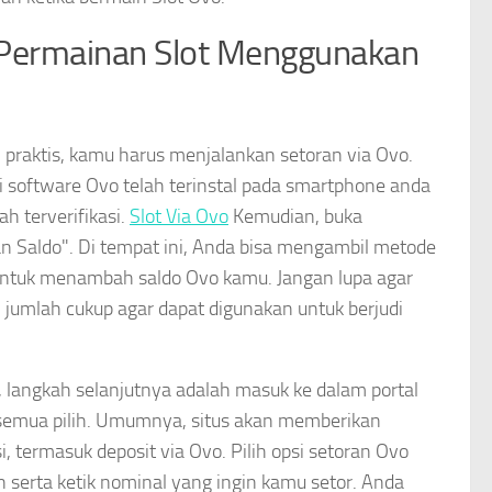
 Permainan Slot Menggunakan
 praktis, kamu harus menjalankan setoran via Ovo.
 software Ovo telah terinstal pada smartphone anda
h terverifikasi.
Slot Via Ovo
Kemudian, buka
an Saldo". Di tempat ini, Anda bisa mengambil metode
untuk menambah saldo Ovo kamu. Jangan lupa agar
jumlah cukup agar dapat digunakan untuk berjudi
 langkah selanjutnya adalah masuk ke dalam portal
 semua pilih. Umumnya, situs akan memberikan
termasuk deposit via Ovo. Pilih opsi setoran Ovo
 serta ketik nominal yang ingin kamu setor. Anda