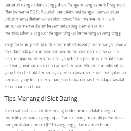
bertaruh dengan dana sungguhan. Pengembang seperti Pragmatic
Play bersama PG Soft sudah berkolaborasi dengan banyak situs
untuk menyediakan varian slot inovatif dan menyentuh. Hal ini
tentunya menyediakan kesempatan bagi pemain untuk
mendapatkan slot gacor dengan tingkat kemenangan yang tinggi.
Yang terakhir, penting untuk memilih situs yang mempunyai review
baik daripada para pemain lainnya. Komunitas dan review online
bisa menjadi sumber informasi yang berharga untuk melihat situs
slot yang nyaman dan aman untuk bermain. Melalui memilih situs
yang telah terbukti terpercaya, pemain bisa menikmati pengalaman
bermain yang lebih menyenangkan tanpa cemas terhadap masalah
keamanan dan fraud.
Tips Menang di Slot Daring
Salah satu rahasia untuk menang di slot online adalah dengan
memilih permainan yang tepat. Cari slot yang memiliki persentase
pengembalian pemain (RTP) yang tinggi dan elemen bonus