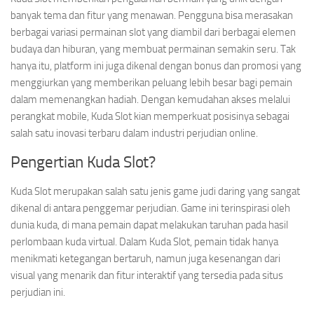
banyak tema dan fitur yang menawan. Pengguna bisa merasakan
berbagai variasi permainan slot yang diambil dari berbagai elemen
budaya dan hiburan, yang membuat permainan semakin seru. Tak
hanya itu, platform ini juga dikenal dengan bonus dan promosi yang
menggiurkan yang memberikan peluang lebih besar bagi pemain
dalam memenangkan hadiah. Dengan kemudahan akses melalui
perangkat mobile, Kuda Slot kian memperkuat posisinya sebagai
salah satu inovasi terbaru dalam industri perjudian online.
Pengertian Kuda Slot?
Kuda Slot merupakan salah satu jenis game judi daring yang sangat
dikenal di antara penggemar perjudian. Game ini terinspirasi oleh
dunia kuda, di mana pemain dapat melakukan taruhan pada hasil
perlombaan kuda virtual. Dalam Kuda Slot, pemain tidak hanya
menikmati ketegangan bertaruh, namun juga kesenangan dari
visual yang menarik dan fitur interaktif yang tersedia pada situs
perjudian ini.