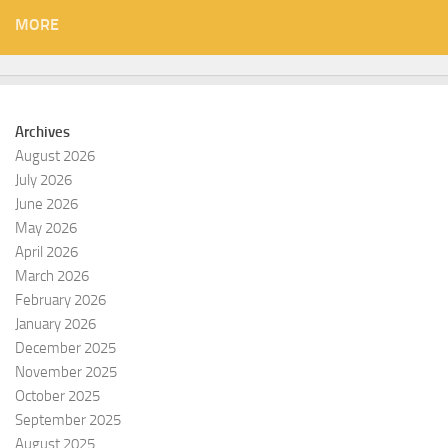
MORE
Archives
August 2026
July 2026
June 2026
May 2026
April 2026
March 2026
February 2026
January 2026
December 2025
November 2025
October 2025
September 2025
August 2025