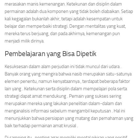
merasakan manis kemenangan. Ketekunan dan disiplin dalam
permainan adalah dua komponen yang tidak boleh diabaikan. Setiap
kali kegagalan bukanlah akhir, tetapi adalah kesempatan untuk
belajar dan memperbaiki strategi. Dengan mentalitas yang kuat,
mereka terus berjuang, dan pada akhirnya, kemenangan pun
menjadi milik dirinya.
Pembelajaran yang Bisa Dipetik
Kesuksesan dalam alam perjudian ini tidak muncul dari udara .
Banyak orang yang mengira bahwa nasib merupakan satu-satunya
elemen penentu, namun kenyataannya , terdapat beberapa faktor
lain yang . Ketekunan serta disiplin dalam mempelajari pola serta
strategi dapat amat mendukung . Pemain yang sukses sering
merupakan mereka yang lakukan penelitian dalam-dalam dan
menganalisis informasi sebelum mengambil keputusan . Hal ini
menunjukkan bahwa persiapan yang matang dan pemahaman yang
baik terhadap permainan amat krusial .
Di samping itu , penting agar memiliki mental pikiran yang positif