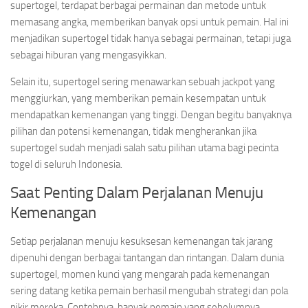
supertogel, terdapat berbagai permainan dan metode untuk
memasang angka, memberikan banyak opsi untuk pemain. Hal ini
menjadikan supertogel tidak hanya sebagai permainan, tetapi juga
sebagai hiburan yang mengasyikkan.
Selain itu, supertogel sering menawarkan sebuah jackpot yang
menggiurkan, yang memberikan pemain kesempatan untuk
mendapatkan kemenangan yang tinggi. Dengan begitu banyaknya
pilihan dan potensi kemenangan, tidak mengherankan jika
supertogel sudah menjadi salah satu pilihan utama bagi pecinta
togel di seluruh Indonesia.
Saat Penting Dalam Perjalanan Menuju
Kemenangan
Setiap perjalanan menuju kesuksesan kemenangan tak jarang
dipenuhi dengan berbagai tantangan dan rintangan. Dalam dunia
supertogel, momen kunci yang mengarah pada kemenangan
sering datang ketika pemain berhasil mengubah strategi dan pola
pikir mereka. Contohnya, banyak pemain yang sebelumnya