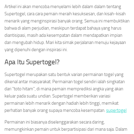
Artikel ini akan mencoba menyelami lebih dalam dalam tentang
Supertogel, cara cara pemain meraih kesuksesan, dan kisah-kisah
menarik yang menginspirasi banyak orang. Semua ini membuktikan
bahwa di alam perjudian, meskipun terdapat bahaya yang harus
diantisipasi, masih ada kesempatan dalam mendapatkan impian
dan mengubah hidup. Mari kita simak perjalanan menuju kejayaan
yang dipenuhi dengan inspirasi ini.
Apa Itu Supertogel?
Supertogel merupakan satu bentuk varian permainan togel yang
dikenal antar masyarakat. Permainan togel sendiri ialah singkatan
dari "toto hitam", di mana pemain memprediksi angka yang akan
keluar pada suatu undian. Supertogel memberikan variasi
permainan lebih menarik dengan hadiah lebih tinggi, memikat
perhatian banyak orang supaya mencoba kesempatan.
supertogel
Permainan ini biasanya diselenggarakan secara daring,
memungkinkan pemain untuk berpartisipasi dari mana saja. Dalam