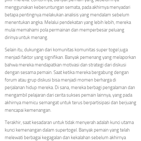
menggunakan keberuntungan semata, pada akhirnya menyadari
betapa pentingnya melakukan analisis yang mendalam sebelum
menentukan angka. Melalui pendekatan yang lebih lebih, mereka
mulai memahami pola permainan dan memperbesar peluang
dirinya untuk menang.
Selain itu, dukungan dari komunitas komunitas super togel juga
menjadi faktor yang signifikan. Banyak pemenang yang melaporkan
bahwa mereka mendapatkan motivasi dan strategi dari diskusi
dengan sesama pemain. Saat ketika mereka bergabung dengan
forum atau grup diskusi bisa menjadi momen berharga di
perjalanan hidup mereka. Di sana, mereka berbagi pengalaman dan
mengambil pelajaran dari cerita sukses pemain lainnya, yang pada
akhirnya memicu semangat untuk terus berpartisipasi dan berjuang
mencapai kemenangan.
Terakhir, saat kesadaran untuk tidak menyerah adalah kunci utama
kunci kemenangan dalam supertogel. Banyak pemain yang telah
melewati berbagai kegagalan dan kekalahan sebelum akhirnya