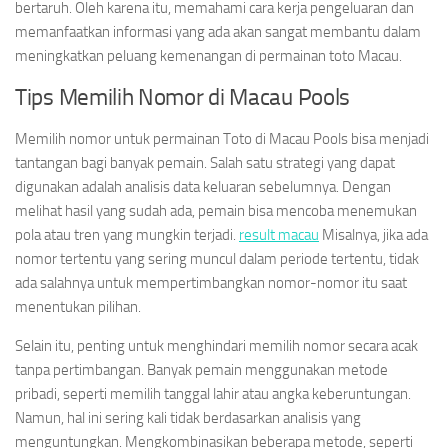
bertaruh. Oleh karena itu, memahami cara kerja pengeluaran dan
memanfaatkan informasi yang ada akan sangat membantu dalam
meningkatkan peluang kemenangan di permainan toto Macau.
Tips Memilih Nomor di Macau Pools
Memilih nomor untuk permainan Toto di Macau Pools bisa menjadi
tantangan bagi banyak pemain. Salah satu strategi yang dapat
digunakan adalah analisis data keluaran sebelumnya. Dengan
melihat hasil yang sudah ada, pemain bisa mencoba menemukan
pola atau tren yang mungkin terjadi.
result macau
Misalnya, jika ada
nomor tertentu yang sering muncul dalam periode tertentu, tidak
ada salahnya untuk mempertimbangkan nomor-nomor itu saat
menentukan pilihan.
Selain itu, penting untuk menghindari memilih nomor secara acak
tanpa pertimbangan. Banyak pemain menggunakan metode
pribadi, seperti memilih tanggal lahir atau angka keberuntungan.
Namun, hal ini sering kali tidak berdasarkan analisis yang
menguntungkan. Mengkombinasikan beberapa metode, seperti