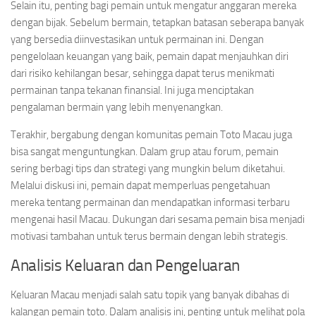
Selain itu, penting bagi pemain untuk mengatur anggaran mereka
dengan bijak. Sebelum bermain, tetapkan batasan seberapa banyak
yang bersedia diinvestasikan untuk permainan ini. Dengan
pengelolaan keuangan yang baik, pemain dapat menjauhkan diri
dari risiko kehilangan besar, sehingga dapat terus menikmati
permainan tanpa tekanan finansial. Ini juga menciptakan
pengalaman bermain yang lebih menyenangkan.
Terakhir, bergabung dengan komunitas pemain Toto Macau juga
bisa sangat menguntungkan. Dalam grup atau forum, pemain
sering berbagi tips dan strategi yang mungkin belum diketahui.
Melalui diskusi ini, pemain dapat memperluas pengetahuan
mereka tentang permainan dan mendapatkan informasi terbaru
mengenai hasil Macau. Dukungan dari sesama pemain bisa menjadi
motivasi tambahan untuk terus bermain dengan lebih strategis.
Analisis Keluaran dan Pengeluaran
Keluaran Macau menjadi salah satu topik yang banyak dibahas di
kalangan pemain toto. Dalam analisis ini, penting untuk melihat pola