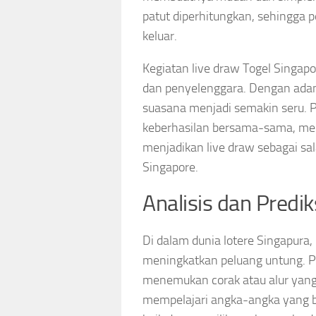
patut diperhitungkan, sehingga
keluar.
Kegiatan live draw Togel Singapor
dan penyelenggara. Dengan adan
suasana menjadi semakin seru. 
keberhasilan bersama-sama, men
menjadikan live draw sebagai sala
Singapore.
Analisis dan Predi
Di dalam dunia lotere Singapura,
meningkatkan peluang untung. Pe
menemukan corak atau alur yang 
mempelajari angka-angka yang bi