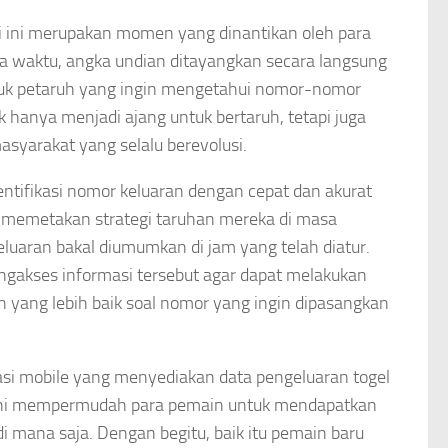
i ini merupakan momen yang dinantikan oleh para
pa waktu, angka undian ditayangkan secara langsung
ntuk petaruh yang ingin mengetahui nomor-nomor
ak hanya menjadi ajang untuk bertaruh, tetapi juga
masyarakat yang selalu berevolusi.
tifikasi nomor keluaran dengan cepat dan akurat
k memetakan strategi taruhan mereka di masa
keluaran bakal diumumkan di jam yang telah diatur.
engakses informasi tersebut agar dapat melakukan
 yang lebih baik soal nomor yang ingin dipasangkan
ikasi mobile yang menyediakan data pengeluaran togel
 ini mempermudah para pemain untuk mendapatkan
di mana saja. Dengan begitu, baik itu pemain baru