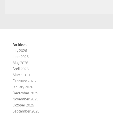
Archives
July 2026
June 2026
May 2026
April 2026
March 2026
February 2026
January 2026
December 2025
November 2025
October 2025
September 2025