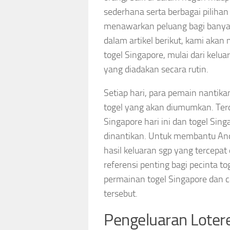
sederhana serta berbagai pilihan h
menawarkan peluang bagi banyak
dalam artikel berikut, kami aka
togel Singapore, mulai dari kel
yang diadakan secara rutin.
Setiap hari, para pemain nantika
togel yang akan diumumkan. Terd
Singapore hari ini dan togel Sing
dinantikan. Untuk membantu And
hasil keluaran sgp yang tercepat
referensi penting bagi pecinta to
permainan togel Singapore dan c
tersebut.
Pengeluaran Lotere