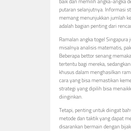
baik dan memilih angka-angka de
putaran selanjutnya. Informasi s
memang menunjukkan jumlah kelua
adalah bagian penting dari renca
Ramalan angka togel Singapura 
misalnya analisis matematis, pa
Beberapa bettor senang memakai 
tertentu bagi mereka, sedangkan 
khusus dalam menghasilkan rama
cara yang bisa memastikan keme
strategi yang dipilih bisa mena
diinginkan.
Tetapi, penting untuk diingat ba
metode dan taktik yang dapat mem
disarankan bermain dengan bija