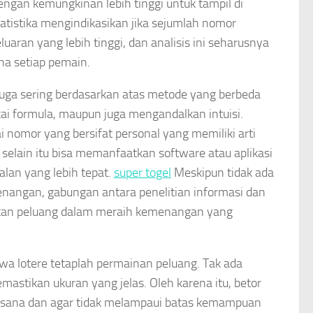
ngan kemungkinan lebih tinggi untuk tampil di
tatistika mengindikasikan jika sejumlah nomor
ran yang lebih tinggi, dan analisis ini seharusnya
na setiap pemain.
juga sering berdasarkan atas metode yang berbeda
kai formula, maupun juga mengandalkan intuisi.
nomor yang bersifat personal yang memiliki arti
selain itu bisa memanfaatkan software atau aplikasi
lan yang lebih tepat.
super togel
Meskipun tidak ada
nangan, gabungan antara penelitian informasi dan
ikkan peluang dalam meraih kemenangan yang
hwa lotere tetaplah permainan peluang. Tak ada
astikan ukuran yang jelas. Oleh karena itu, betor
ksana dan agar tidak melampaui batas kemampuan