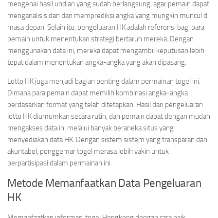
mengenai hasil undian yang sudah berlangsung, agar pemain dapat
menganalisis dan dan memprediksi angka yang mungkin muncul di
masa depan. Selain itu, pengeluaran HK adalah referensi bagi para
pemain untuk menentukan strategi bertaruh mereka. Dengan
menggunakan data ini, mereka dapat mengambil keputusan lebih
tepat dalam menentukan angka-angka yang akan dipasang.
Lotto HK juga menjadi bagian penting dalam permainan togel ini.
Dimana para pemain dapat memilih kombinasi angka-angka
berdasarkan format yang telah ditetapkan. Hasil dari pengeluaran
lotto HK diumumkan secara rutin, dan pemain dapat dengan mudah
mengakses data ini melalui banyak beraneka situs yang
menyediakan data HK. Dengan sistem sistem yang transparan dan
akuntabel, penggemar togel merasa lebih yakin untuk
berpartisipasi dalam permainan ini.
Metode Memanfaatkan Data Pengeluaran
HK
Memanfaatkan informasi togel Hongkong dengan cara baik