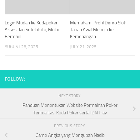
Login Mudah ke Kudapoker:
Memahami Profil Demo Slot:
Akses dan Setelah itu, Mulai
Tahap Awal Menuju ke
Bermain
Kemenangan
AUGUST 28, 2025
JULY 21, 2025
FOLLOW:
NEXT STORY
Panduan Menentukan Website Permainan Poker
Terkualitas: Kuda Poker serta IDN Play
PREVIOUS STORY
Game Angka yang Mengubah Nasib