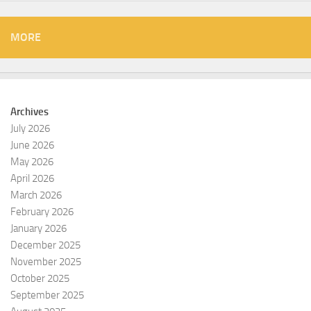
MORE
Archives
July 2026
June 2026
May 2026
April 2026
March 2026
February 2026
January 2026
December 2025
November 2025
October 2025
September 2025