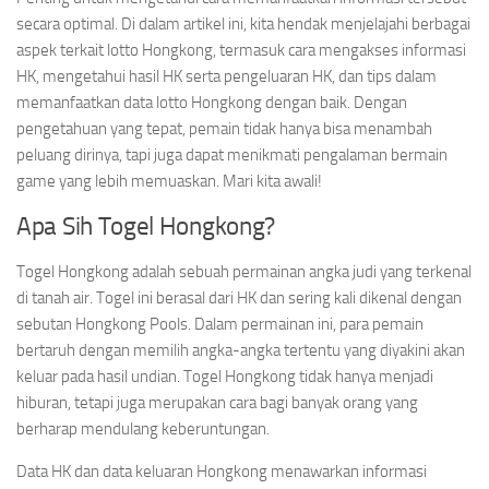
secara optimal. Di dalam artikel ini, kita hendak menjelajahi berbagai
aspek terkait lotto Hongkong, termasuk cara mengakses informasi
HK, mengetahui hasil HK serta pengeluaran HK, dan tips dalam
memanfaatkan data lotto Hongkong dengan baik. Dengan
pengetahuan yang tepat, pemain tidak hanya bisa menambah
peluang dirinya, tapi juga dapat menikmati pengalaman bermain
game yang lebih memuaskan. Mari kita awali!
Apa Sih Togel Hongkong?
Togel Hongkong adalah sebuah permainan angka judi yang terkenal
di tanah air. Togel ini berasal dari HK dan sering kali dikenal dengan
sebutan Hongkong Pools. Dalam permainan ini, para pemain
bertaruh dengan memilih angka-angka tertentu yang diyakini akan
keluar pada hasil undian. Togel Hongkong tidak hanya menjadi
hiburan, tetapi juga merupakan cara bagi banyak orang yang
berharap mendulang keberuntungan.
Data HK dan data keluaran Hongkong menawarkan informasi