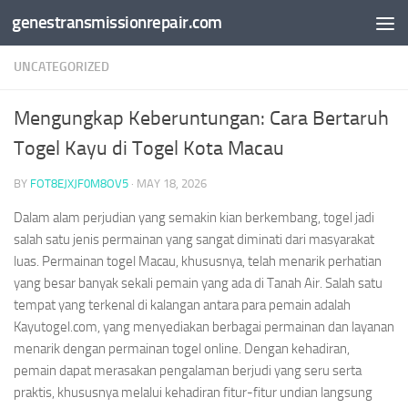
genestransmissionrepair.com
Skip to content
UNCATEGORIZED
Mengungkap Keberuntungan: Cara Bertaruh
Togel Kayu di Togel Kota Macau
BY
FOT8EJXJF0M8OV5
·
MAY 18, 2026
Dalam alam perjudian yang semakin kian berkembang, togel jadi
salah satu jenis permainan yang sangat diminati dari masyarakat
luas. Permainan togel Macau, khususnya, telah menarik perhatian
yang besar banyak sekali pemain yang ada di Tanah Air. Salah satu
tempat yang terkenal di kalangan antara para pemain adalah
Kayutogel.com, yang menyediakan berbagai permainan dan layanan
menarik dengan permainan togel online. Dengan kehadiran,
pemain dapat merasakan pengalaman berjudi yang seru serta
praktis, khususnya melalui kehadiran fitur-fitur undian langsung