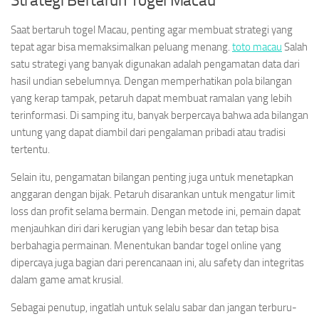
Strategi Bertaruh Togel Macau
Saat bertaruh togel Macau, penting agar membuat strategi yang
tepat agar bisa memaksimalkan peluang menang.
toto macau
Salah
satu strategi yang banyak digunakan adalah pengamatan data dari
hasil undian sebelumnya. Dengan memperhatikan pola bilangan
yang kerap tampak, petaruh dapat membuat ramalan yang lebih
terinformasi. Di samping itu, banyak berpercaya bahwa ada bilangan
untung yang dapat diambil dari pengalaman pribadi atau tradisi
tertentu.
Selain itu, pengamatan bilangan penting juga untuk menetapkan
anggaran dengan bijak. Petaruh disarankan untuk mengatur limit
loss dan profit selama bermain. Dengan metode ini, pemain dapat
menjauhkan diri dari kerugian yang lebih besar dan tetap bisa
berbahagia permainan. Menentukan bandar togel online yang
dipercaya juga bagian dari perencanaan ini, alu safety dan integritas
dalam game amat krusial.
Sebagai penutup, ingatlah untuk selalu sabar dan jangan terburu-