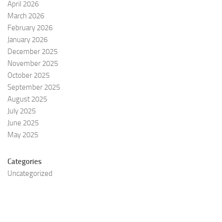
April 2026
March 2026
February 2026
January 2026
December 2025
November 2025
October 2025
September 2025
August 2025
July 2025
June 2025
May 2025
Categories
Uncategorized