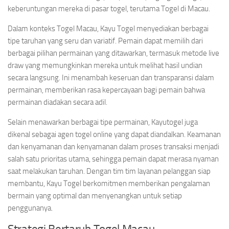
keberuntungan mereka di pasar togel, terutama Togel di Macau.
Dalam konteks Togel Macau, Kayu Togel menyediakan berbagai
tipe taruhan yang seru dan variatif. Pemain dapat memilih dari
berbagai pilihan permainan yang ditawarkan, termasuk metode live
draw yang memungkinkan mereka untuk melihat hasil undian
secara langsung. Ini menambah keseruan dan transparansi dalam
permainan, memberikan rasa kepercayaan bagi pemain bahwa
permainan diadakan secara adil.
Selain menawarkan berbagai tipe permainan, Kayutogel juga
dikenal sebagai agen togel online yang dapat diandalkan. Keamanan
dan kenyamanan dan kenyamanan dalam proses transaksi menjadi
salah satu prioritas utama, sehingga pemain dapat merasa nyaman
saat melakukan taruhan. Dengan tim tim layanan pelanggan siap
membantu, Kayu Togel berkomitmen memberikan pengalaman
bermain yang optimal dan menyenangkan untuk setiap
penggunanya.