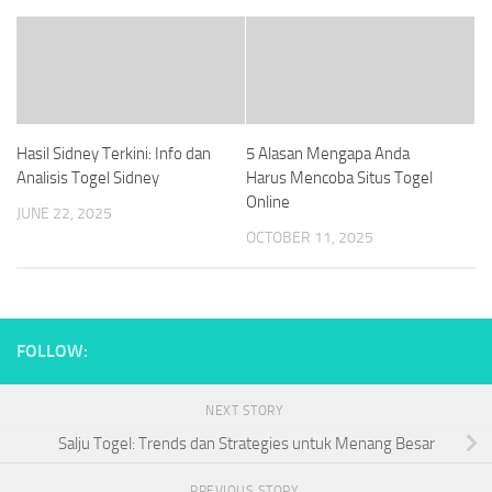
Hasil Sidney Terkini: Info dan
5 Alasan Mengapa Anda
Analisis Togel Sidney
Harus Mencoba Situs Togel
Online
JUNE 22, 2025
OCTOBER 11, 2025
FOLLOW:
NEXT STORY
Salju Togel: Trends dan Strategies untuk Menang Besar
PREVIOUS STORY