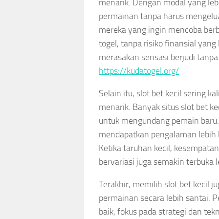
menarik. Dengan modal yang leb
permainan tanpa harus mengeluar
mereka yang ingin mencoba berba
togel, tanpa risiko finansial yan
merasakan sensasi berjudi tanpa
https://kudatogel.org/
Selain itu, slot bet kecil sering 
menarik. Banyak situs slot bet k
untuk mengundang pemain baru. 
mendapatkan pengalaman lebih 
Ketika taruhan kecil, kesempata
bervariasi juga semakin terbuka l
Terakhir, memilih slot bet keci
permainan secara lebih santai.
baik, fokus pada strategi dan te