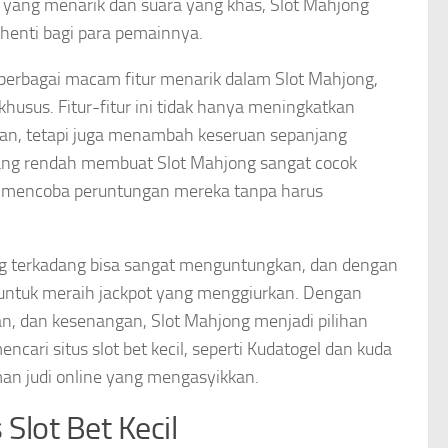
s yang menarik dan suara yang khas, Slot Mahjong
henti bagi para pemainnya.
erbagai macam fitur menarik dalam Slot Mahjong,
khusus. Fitur-fitur ini tidak hanya meningkatkan
an, tetapi juga menambah keseruan sepanjang
yang rendah membuat Slot Mahjong sangat cocok
n mencoba peruntungan mereka tanpa harus
 terkadang bisa sangat menguntungkan, dan dengan
 untuk meraih jackpot yang menggiurkan. Dengan
an, dan kesenangan, Slot Mahjong menjadi pilihan
ncari situs slot bet kecil, seperti Kudatogel dan kuda
an judi online yang mengasyikkan.
Slot Bet Kecil