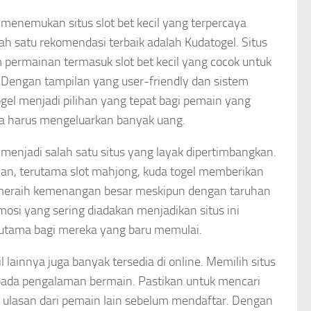
 menemukan situs slot bet kecil yang terpercaya
ah satu rekomendasi terbaik adalah Kudatogel. Situs
permainan termasuk slot bet kecil yang cocok untuk
 Dengan tampilan yang user-friendly dan sistem
el menjadi pilihan yang tepat bagi pemain yang
a harus mengeluarkan banyak uang.
a menjadi salah satu situs yang layak dipertimbangkan.
an, terutama slot mahjong, kuda togel memberikan
meraih kemenangan besar meskipun dengan taruhan
omosi yang sering diadakan menjadikan situs ini
rutama bagi mereka yang baru memulai.
cil lainnya juga banyak tersedia di online. Memilih situs
pada pengalaman bermain. Pastikan untuk mencari
 ulasan dari pemain lain sebelum mendaftar. Dengan