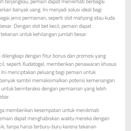
ih terjangkau, pemain dapat menikmati berbagai
kan banyak uang. Ini menjadi solusi ideal bagi
gai jenis permainan, seperti slot mahjong atau kuda
g besar. Dengan slot bet kecil, pemain dapat
 tekanan untuk kehilangan jumlah besar.
kali dilengkapi dengan fitur bonus dan promosi yang
ecil, seperti Kudatogel, memberikan penawaran khusus
Ini menciptakan peluang bagi pemain untuk
banyak sambil memaksimalkan potensi kemenangan.
n untuk berinteraksi dengan permainan yang lebih
ebar.
l juga memberikan kesempatan untuk menikmati
 Pemain dapat menghabiskan waktu mereka dengan
knik, tanpa harus terburu-buru karena tekanan