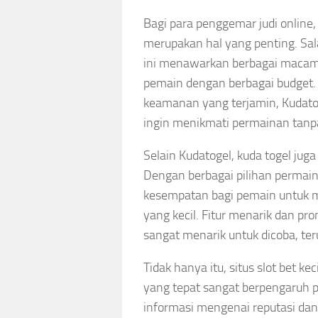
Bagi para penggemar judi online,
merupakan hal yang penting. Sal
ini menawarkan berbagai macam 
pemain dengan berbagai budget.
keamanan yang terjamin, Kudatog
ingin menikmati permainan tanp
Selain Kudatogel, kuda togel jug
Dengan berbagai pilihan permain
kesempatan bagi pemain untuk 
yang kecil. Fitur menarik dan pr
sangat menarik untuk dicoba, te
Tidak hanya itu, situs slot bet ke
yang tepat sangat berpengaruh 
informasi mengenai reputasi dan