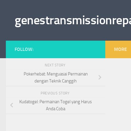
Skip to content
genestransmissionrep
FOLLOW:
MORE
NEXT STORY
Pokerhebat: Menguasai Permainan
dengan Teknik Canggih
PREVIOUS STORY
Kudatogel: Permainan Togel yang Harus
Anda Coba