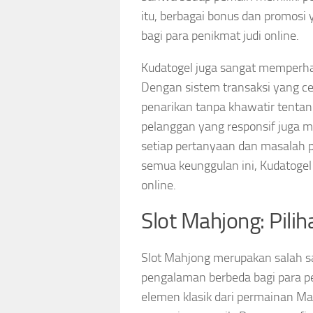
itu, berbagai bonus dan promosi 
bagi para penikmat judi online.
Kudatogel juga sangat memperh
Dengan sistem transaksi yang c
penarikan tanpa khawatir tenta
pelanggan yang responsif juga m
setiap pertanyaan dan masalah 
semua keunggulan ini, Kudatogel
online.
Slot Mahjong: Pili
Slot Mahjong merupakan salah 
pengalaman berbeda bagi para p
elemen klasik dari permainan M