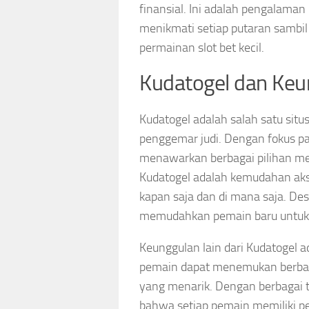
finansial. Ini adalah pengalam
menikmati setiap putaran sambi
permainan slot bet kecil.
Kudatogel dan Keu
Kudatogel adalah salah satu situ
penggemar judi. Dengan fokus pad
menawarkan berbagai pilihan me
Kudatogel adalah kemudahan ak
kapan saja dan di mana saja. D
memudahkan pemain baru untuk
Keunggulan lain dari Kudatogel a
pemain dapat menemukan berbagai
yang menarik. Dengan berbagai 
bahwa setiap pemain memiliki p