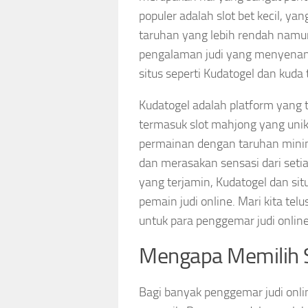
populer adalah slot bet kecil,
taruhan yang lebih rendah namu
pengalaman judi yang menyenang
situs seperti Kudatogel dan kuda 
Kudatogel adalah platform yang t
termasuk slot mahjong yang unik.
permainan dengan taruhan mini
dan merasakan sensasi dari set
yang terjamin, Kudatogel dan situ
pemain judi online. Mari kita tel
untuk para penggemar judi online
Mengapa Memilih Sl
Bagi banyak penggemar judi onlin