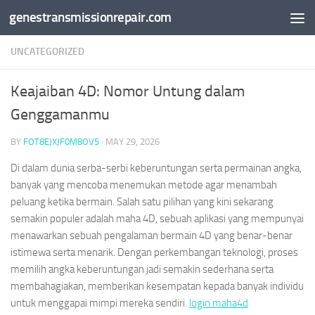
genestransmissionrepair.com
Skip to content
UNCATEGORIZED
Keajaiban 4D: Nomor Untung dalam
Genggamanmu
BY
FOT8EJXJF0M8OV5
·
MAY 29, 2026
Di dalam dunia serba-serbi keberuntungan serta permainan angka,
banyak yang mencoba menemukan metode agar menambah
peluang ketika bermain. Salah satu pilihan yang kini sekarang
semakin populer adalah maha 4D, sebuah aplikasi yang mempunyai
menawarkan sebuah pengalaman bermain 4D yang benar-benar
istimewa serta menarik. Dengan perkembangan teknologi, proses
memilih angka keberuntungan jadi semakin sederhana serta
membahagiakan, memberikan kesempatan kepada banyak individu
untuk menggapai mimpi mereka sendiri.
login maha4d