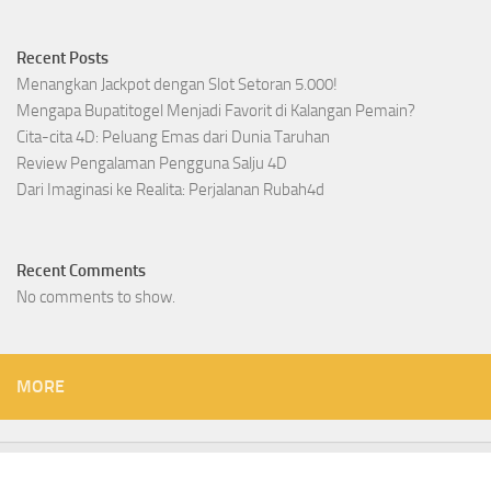
Recent Posts
Menangkan Jackpot dengan Slot Setoran 5.000!
Mengapa Bupatitogel Menjadi Favorit di Kalangan Pemain?
Cita-cita 4D: Peluang Emas dari Dunia Taruhan
Review Pengalaman Pengguna Salju 4D
Dari Imaginasi ke Realita: Perjalanan Rubah4d
Recent Comments
No comments to show.
MORE