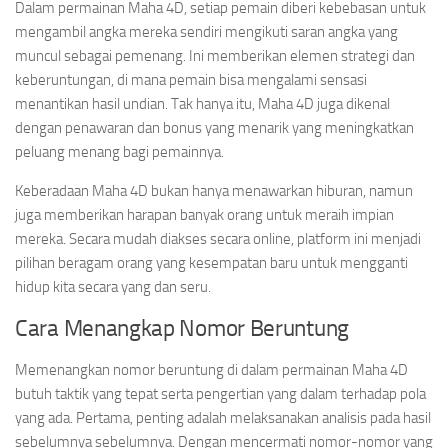
Dalam permainan Maha 4D, setiap pemain diberi kebebasan untuk
mengambil angka mereka sendiri mengikuti saran angka yang
muncul sebagai pemenang. Ini memberikan elemen strategi dan
keberuntungan, di mana pemain bisa mengalami sensasi
menantikan hasil undian. Tak hanya itu, Maha 4D juga dikenal
dengan penawaran dan bonus yang menarik yang meningkatkan
peluang menang bagi pemainnya.
Keberadaan Maha 4D bukan hanya menawarkan hiburan, namun
juga memberikan harapan banyak orang untuk meraih impian
mereka. Secara mudah diakses secara online, platform ini menjadi
pilihan beragam orang yang kesempatan baru untuk mengganti
hidup kita secara yang dan seru.
Cara Menangkap Nomor Beruntung
Memenangkan nomor beruntung di dalam permainan Maha 4D
butuh taktik yang tepat serta pengertian yang dalam terhadap pola
yang ada. Pertama, penting adalah melaksanakan analisis pada hasil
sebelumnya sebelumnya. Dengan mencermati nomor-nomor yang