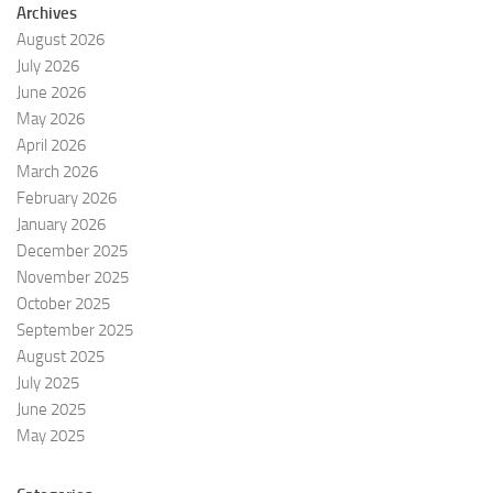
Archives
August 2026
July 2026
June 2026
May 2026
April 2026
March 2026
February 2026
January 2026
December 2025
November 2025
October 2025
September 2025
August 2025
July 2025
June 2025
May 2025