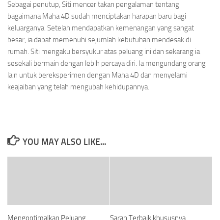
Sebagai penutup, Siti menceritakan pengalaman tentang
bagaimana Maha 4D sudah menciptakan harapan baru bagi
keluarganya. Setelah mendapatkan kemenangan yang sangat
besar, ia dapat memenuhi sejumlah kebutuhan mendesak di
rumah. Siti mengaku bersyukur atas peluang ini dan sekarang ia
sesekali bermain dengan lebih percaya diri. Ia mengundang orang
lain untuk bereksperimen dengan Maha 4D dan menyelami
keajaiban yang telah mengubah kehidupannya.
YOU MAY ALSO LIKE...
Mengoptimalkan Peluang
Saran Terbaik khususnya