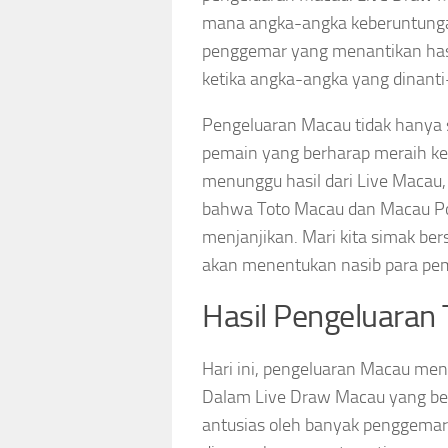
mana angka-angka keberuntung
penggemar yang menantikan has
ketika angka-angka yang dinanti
Pengeluaran Macau tidak hanya s
pemain yang berharap meraih k
menunggu hasil dari Live Macau,
bahwa Toto Macau dan Macau Po
menjanjikan. Mari kita simak ber
akan menentukan nasib para pe
Hasil Pengeluaran 
Hari ini, pengeluaran Macau men
Dalam Live Draw Macau yang ber
antusias oleh banyak penggemar 