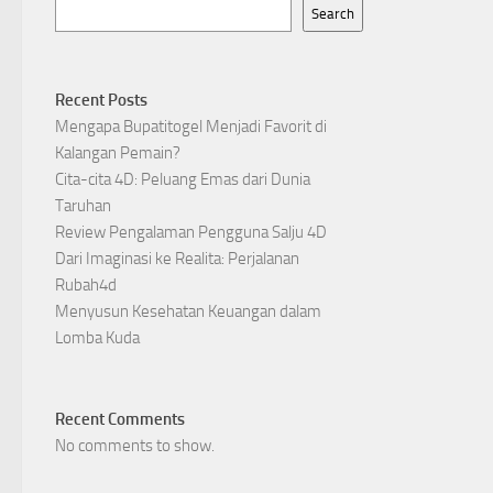
Search
Recent Posts
Mengapa Bupatitogel Menjadi Favorit di
Kalangan Pemain?
Cita-cita 4D: Peluang Emas dari Dunia
Taruhan
Review Pengalaman Pengguna Salju 4D
Dari Imaginasi ke Realita: Perjalanan
Rubah4d
Menyusun Kesehatan Keuangan dalam
Lomba Kuda
Recent Comments
No comments to show.