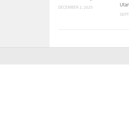
Uta
DECEMBER 2, 2025
SEPT