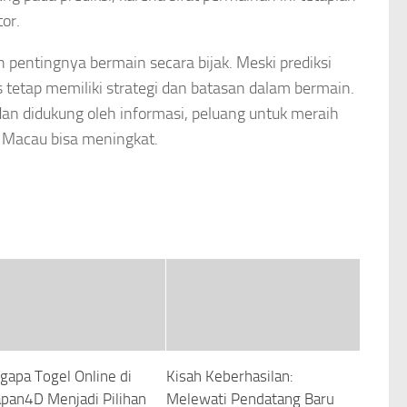
or.
h pentingnya bermain secara bijak. Meski prediksi
us tetap memiliki strategi dan batasan dalam bermain.
an didukung oleh informasi, peluang untuk meraih
o Macau bisa meningkat.
apa Togel Online di
Kisah Keberhasilan:
pan4D Menjadi Pilihan
Melewati Pendatang Baru