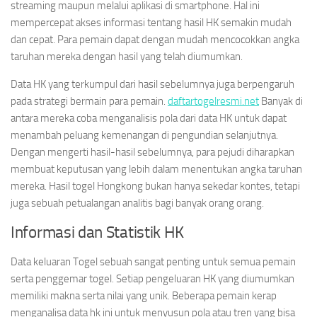
streaming maupun melalui aplikasi di smartphone. Hal ini
mempercepat akses informasi tentang hasil HK semakin mudah
dan cepat. Para pemain dapat dengan mudah mencocokkan angka
taruhan mereka dengan hasil yang telah diumumkan.
Data HK yang terkumpul dari hasil sebelumnya juga berpengaruh
pada strategi bermain para pemain.
daftartogelresmi.net
Banyak di
antara mereka coba menganalisis pola dari data HK untuk dapat
menambah peluang kemenangan di pengundian selanjutnya.
Dengan mengerti hasil-hasil sebelumnya, para pejudi diharapkan
membuat keputusan yang lebih dalam menentukan angka taruhan
mereka. Hasil togel Hongkong bukan hanya sekedar kontes, tetapi
juga sebuah petualangan analitis bagi banyak orang orang.
Informasi dan Statistik HK
Data keluaran Togel sebuah sangat penting untuk semua pemain
serta penggemar togel. Setiap pengeluaran HK yang diumumkan
memiliki makna serta nilai yang unik. Beberapa pemain kerap
menganalisa data hk ini untuk menyusun pola atau tren yang bisa