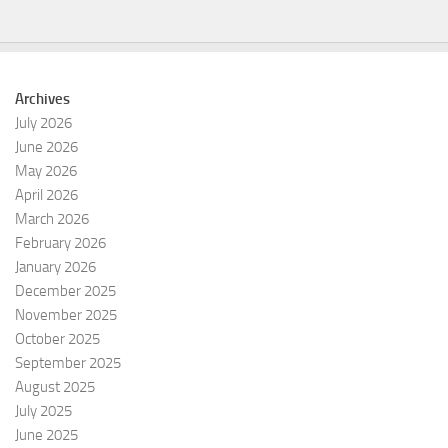
Archives
July 2026
June 2026
May 2026
April 2026
March 2026
February 2026
January 2026
December 2025
November 2025
October 2025
September 2025
August 2025
July 2025
June 2025