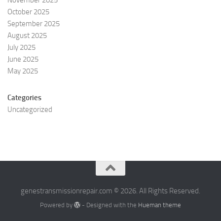
November 2025
October 2025
September 2025
August 2025
July 2025
June 2025
May 2025
Categories
Uncategorized
genestransmissionrepair.com © 2026. All Rights Reserved.
Powered by
- Designed with the
Hueman theme