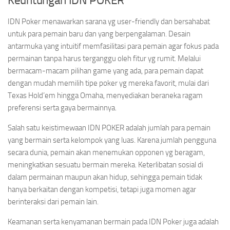
Keuntungan IDN POKER
IDN Poker menawarkan sarana yg user-friendly dan bersahabat
untuk para pemain baru dan yang berpengalaman. Desain
antarmuka yang intuitif memfasilitasi para pemain agar fokus pada
permainan tanpa harus terganggu oleh fitur yg rumit. Melalui
bermacam-macam pilihan game yang ada, para pemain dapat
dengan mudah memilih tipe poker yg mereka favorit, mulai dari
Texas Hold’em hingga Omaha, menyediakan beraneka ragam
preferensi serta gaya bermainnya.
Salah satu keistimewaan IDN POKER adalah jumlah para pemain
yang bermain serta kelompok yang luas. Karena jumlah pengguna
secara dunia, pemain akan menemukan opponen yg beragam,
meningkatkan sesuatu bermain mereka. Keterlibatan sosial di
dalam permainan maupun akan hidup, sehingga pemain tidak
hanya berkaitan dengan kompetisi, tetapi juga momen agar
berinteraksi dari pemain lain.
Keamanan serta kenyamanan bermain pada IDN Poker juga adalah